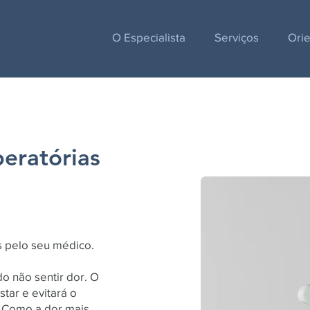
O Especialista
Serviços
Ori
eratórias
s pelo seu médico.
 não sentir dor. O
star e evitará o
. Como a dor mais