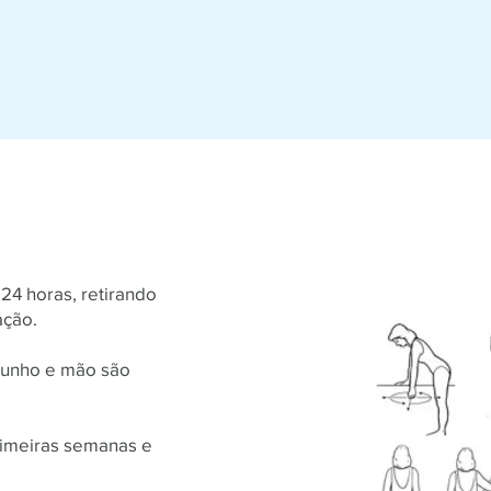
4 horas, retirando
ação.
punho e mão são
rimeiras semanas e