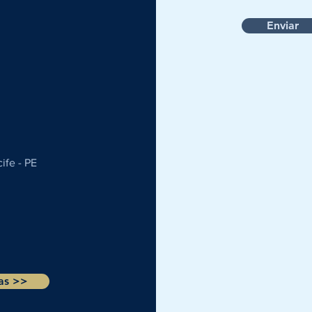
Enviar
ife - PE
ras >>