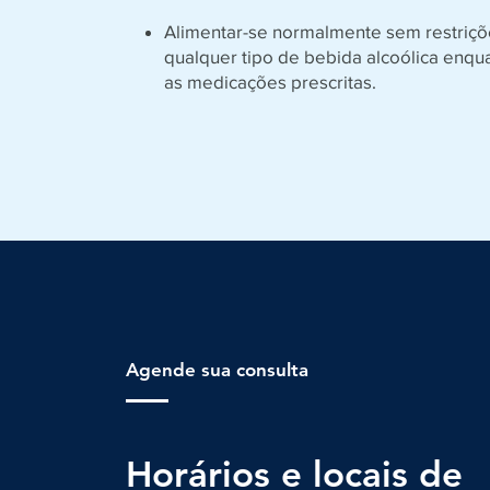
Alimentar-se normalmente sem restriçõe
qualquer tipo de bebida alcoólica enqua
as medicações prescritas.
Agende sua consulta
Horários e locais de